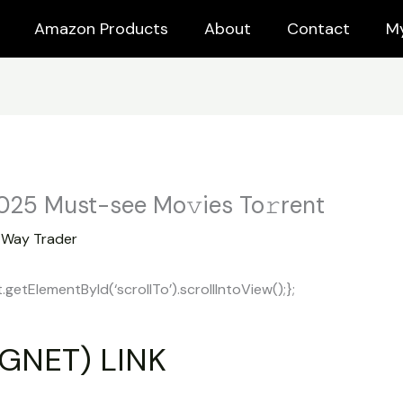
Amazon Products
About
Contact
M
25 Must-see Mo𝚟ies To𝚛rent
y
Way Trader
tElementById(‘scrollTo’).scrollIntoView();};
GNET) LINK